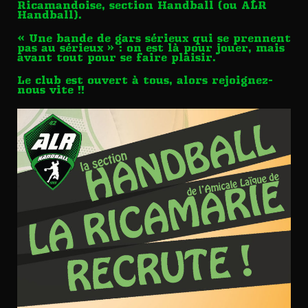
Ricamandoise, section Handball (ou ALR
Handball).
« Une bande de gars sérieux qui se prennent
pas au sérieux » : on est là pour jouer, mais
avant tout pour se faire plaisir.
Le club est ouvert à tous, alors rejoignez-
nous vite !!