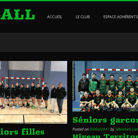
BALL
ACCUEIL
LE CLUB
ESPACE ADHÉRENTS
Séniors garço
Posted on
09/03/2017
by
Sébastien La
iors filles
Niveau Territor